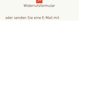
Widerrufsformular
oder senden Sie eine E-Mail mit
folgenden Angaben:
An
Weinhaus Degen & Schönfeld
Seligenstädter Straße 72
D-63500 Seligenstadt/Froschhausen
Telefax: +49 (0) 6182 / 6 75 41
E-Mail:
info@weinhaus-schoenfeld.de
Hiermit widerrufe(n) ich/wir (*) den von
mir/uns (*) abgeschlossenen Vertrag
über den Kauf der folgenden Waren
(*)/die Erbringung der folgenden
Dienstleistung (*)
Bestellt am (*)/erhalten am (*)
Name des/der Verbraucher(s)
Anschrift des/der Verbraucher(s)
Datum, Unterschrift des/der
Verbraucher(s)