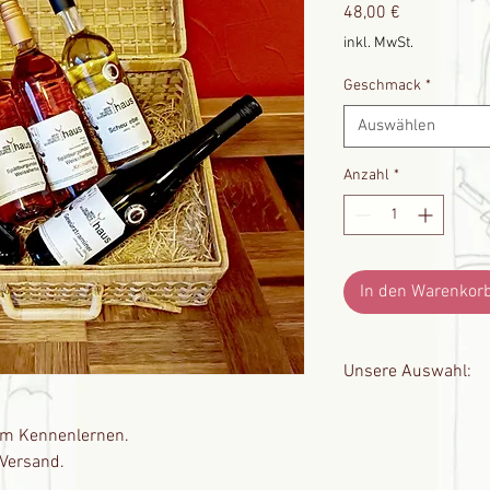
Preis
48,00 €
inkl. MwSt.
Geschmack
*
Auswählen
Anzahl
*
In den Warenkor
Unsere Auswahl:
1x Cuvée 1541 Rotwein,
um Kennenlernen.
1x Dornfelder Gold, 202
1x Scheurebe, mild, 202
 Versand.
1x Gewürztraminer, 202