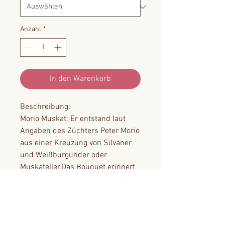
Anzahl
*
In den Warenkorb
Beschreibung:
Morio Muskat: Er entstand laut
Angaben des Züchters Peter Morio
aus einer Kreuzung von Silvaner
und Weißburgunder oder
Muskateller.Das Bouquet erinnert
an Zitrone oder Hollunderblüte.
Aromen von Muskat, Zitrone und
Holunderblüte. Einfach zum
Verlieben.