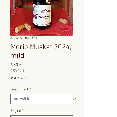
Artikelnummer: 570
Morio Muskat 2024,
mild
Preis
6,50 €
6,50 €
/
1l
6,50 €
inkl. MwSt.
pro
1
Geschmack
*
Liter
Region
*