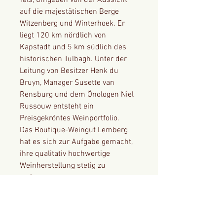
Tals, umgeben von der Aussicht
auf die majestätischen Berge
Witzenberg und Winterhoek. Er
liegt 120 km nördlich von
Kapstadt und 5 km südlich des
historischen Tulbagh. Unter der
Leitung von Besitzer Henk du
Bruyn, Manager Susette van
Rensburg und dem Önologen Niel
Russouw entsteht ein
Preisgekröntes Weinportfolio.
Das Boutique-Weingut Lemberg
hat es sich zur Aufgabe gemacht,
ihre qualitativ hochwertige
Weinherstellung stetig zu
verbessern.
Verführerische Aromen reifer
Brombeeren, gemischter Kräuter
mit einem Hauch Lakritze. Mit