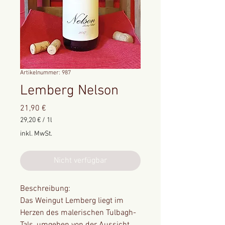
Artikelnummer: 987
Lemberg Nelson
Preis
21,90 €
29,20 €
/
1l
29,20 €
inkl. MwSt.
pro
1
Liter
Nicht verfügbar
Beschreibung:
Das Weingut Lemberg liegt im
Herzen des malerischen Tulbagh-