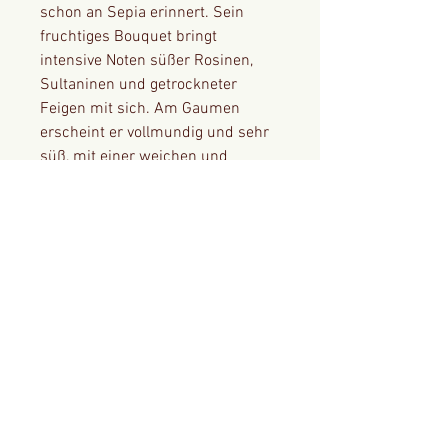
schon an Sepia erinnert. Sein
fruchtiges Bouquet bringt
intensive Noten süßer Rosinen,
Sultaninen und getrockneter
Feigen mit sich. Am Gaumen
erscheint er vollmundig und sehr
süß, mit einer weichen und
cremigen Textur. Dabei eröffnen
sich neben den süßen
Geschmacksnoten auch feinherbe
Anklänge von Süßholz und
gerösteten Kaffeebohnen.
In Jerez ist dieser Sherry
klassischerweise ein Begleiter
vieler Desserts mit dunkler
Zartbitterschokolade, er macht
sich dabei ebenso gut als Sauce
zu zart schmelzender Eiscreme.
Am besten genießen Sie diesen