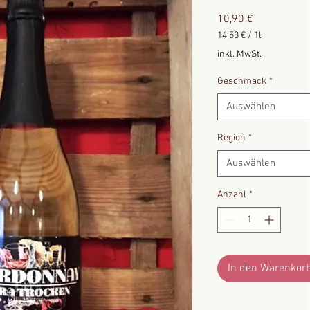
Preis
10,90 €
14,53 €
/
1l
14,53 €
inkl. MwSt.
pro
1
Geschmack
*
Liter
Auswählen
Region
*
Auswählen
Anzahl
*
In den Warenkor