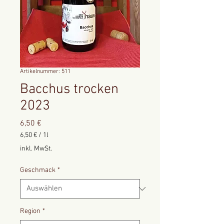
Artikelnummer: 511
Bacchus trocken
2023
Preis
6,50 €
6,50 €
/
1l
6,50 €
inkl. MwSt.
pro
1
Geschmack
*
Liter
Region
*