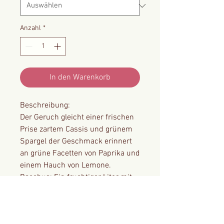
Anzahl
*
In den Warenkorb
Beschreibung:
Der Geruch gleicht einer frischen
Prise zartem Cassis und grünem
Spargel der Geschmack erinnert
an grüne Facetten von Paprika und
einem Hauch von Lemone.
Bacchus: Ein fruchtiger Liter mit
milder Säure. Sehr blumig, eine
frische Prise zartem Cassis und
grünem Spargel. Schöner,