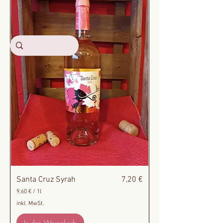
Preis
Santa Cruz Syrah
7,20 €
9,60 €
/
1l
9
inkl. MwSt.
,
6
In den Warenkorb